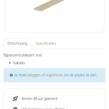
Omschrijving
Specificaties
Bijpassend plakplint voor:
Kakadu
Je moet
inloggen
of
registreren
om de prijzen te zien.
rocket_launch
Binnen 48 uur geleverd