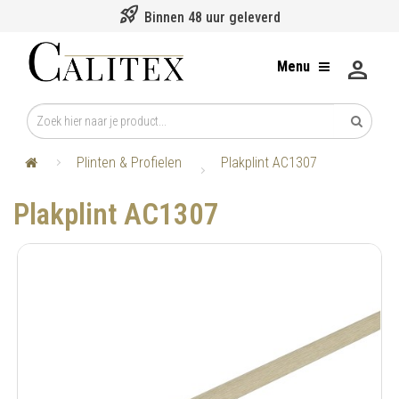
rocket_launch
Binnen 48 uur geleverd
person
Menu
Plinten & Profielen
Plakplint AC1307
Plakplint AC1307