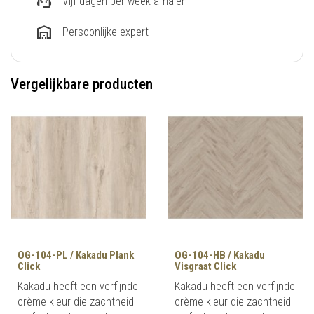
support_agent
Vijf dagen per week afhalen
warehouse
Persoonlijke expert
Vergelijkbare producten
OG-104-PL / Kakadu Plank
OG-104-HB / Kakadu
Click
Visgraat Click
Kakadu heeft een verfijnde
Kakadu heeft een verfijnde
crème kleur die zachtheid
crème kleur die zachtheid