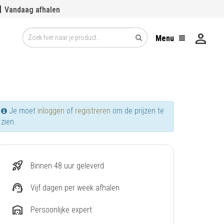
se
Vandaag afhalen
person
Menu
Je moet
inloggen
of
registreren
om de prijzen te
zien.
rocket_launch
Binnen 48 uur geleverd
support_agent
Vijf dagen per week afhalen
warehouse
Persoonlijke expert