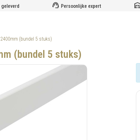
support_agent
warehou
 geleverd
Persoonlijke expert
 2400mm (bundel 5 stuks)
m (bundel 5 stuks)