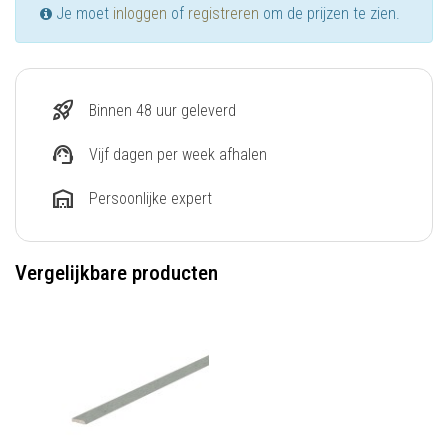
Je moet
inloggen
of
registreren
om de prijzen te zien.
rocket_launch
Binnen 48 uur geleverd
support_agent
Vijf dagen per week afhalen
warehouse
Persoonlijke expert
Vergelijkbare producten