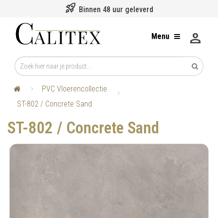
rocket_launch
Binnen 48 uur geleverd
person
Menu
PVC Vloerencollectie
ST-802 / Concrete Sand
ST-802 / Concrete Sand