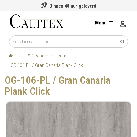
rocket_launch
Binnen 48 uur geleverd
person
Menu
PVC Vloerencollectie
OG-106-PL / Gran Canaria Plank Click
OG-106-PL / Gran Canaria
Plank Click