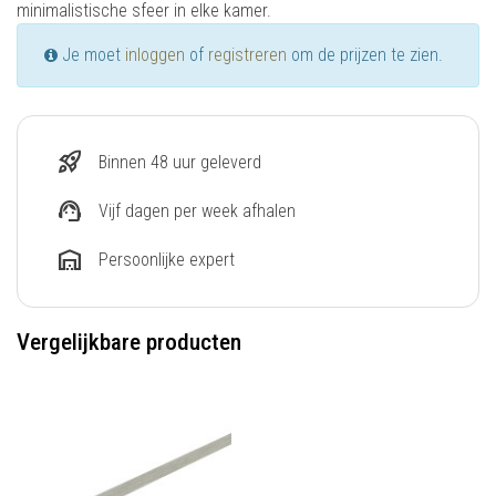
minimalistische sfeer in elke kamer.
Je moet
inloggen
of
registreren
om de prijzen te zien.
rocket_launch
Binnen 48 uur geleverd
support_agent
Vijf dagen per week afhalen
warehouse
Persoonlijke expert
Vergelijkbare producten