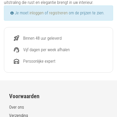
uitstraling die rust en elegantie brengt in uw interieur.
Je moet
inloggen
of
registreren
om de prijzen te zien.
rocket_launch
Binnen 48 uur geleverd
support_agent
Vijf dagen per week afhalen
warehouse
Persoonlijke expert
Voorwaarden
Over ons
Verzending