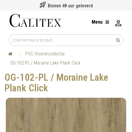
rocket_launch
Binnen 48 uur geleverd
person
Menu
PVC Vloerencollectie
OG-102-PL / Moraine Lake Plank Click
OG-102-PL / Moraine Lake
Plank Click