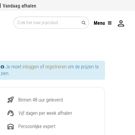
se
Vandaag afhalen
person
Menu
Je moet
inloggen
of
registreren
om de prijzen te
zien.
rocket_launch
Binnen 48 uur geleverd
support_agent
Vijf dagen per week afhalen
warehouse
Persoonlijke expert