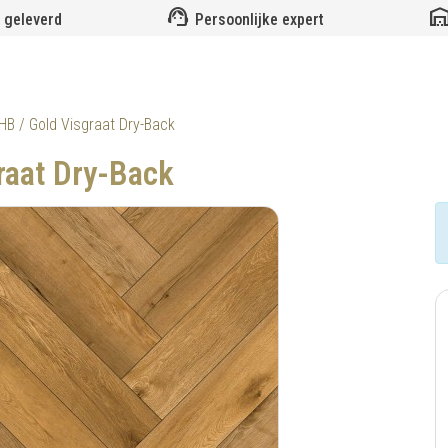
support_agent
warehou
 geleverd
Persoonlijke expert
B / Gold Visgraat Dry-Back
aat Dry-Back