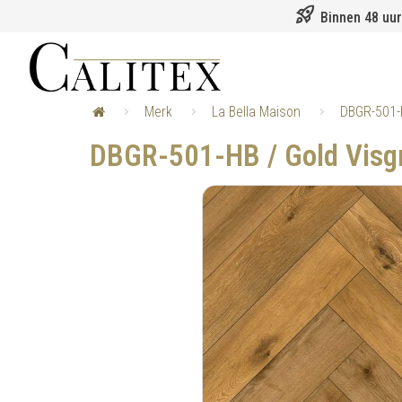
rocket_launch
Binnen 48 uur
Merk
La Bella Maison
DBGR-501-H
DBGR-501-HB / Gold Visgr