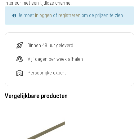
interieur met een tijdloze charme.
Je moet
inloggen
of
registreren
om de prijzen te zien.
rocket_launch
Binnen 48 uur geleverd
support_agent
Vijf dagen per week afhalen
warehouse
Persoonlijke expert
Vergelijkbare producten