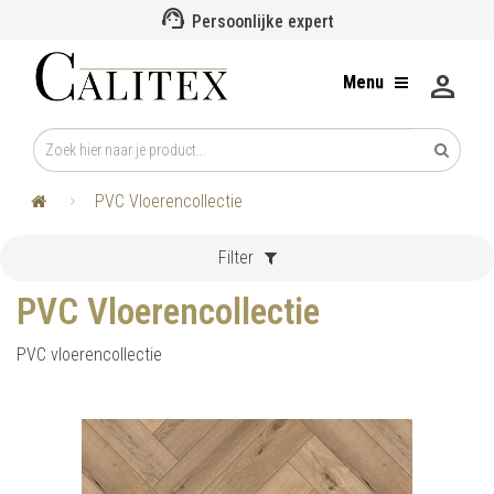
support_agent
Persoonlijke expert
person
Menu
PVC Vloerencollectie
Filter
PVC Vloerencollectie
PVC vloerencollectie