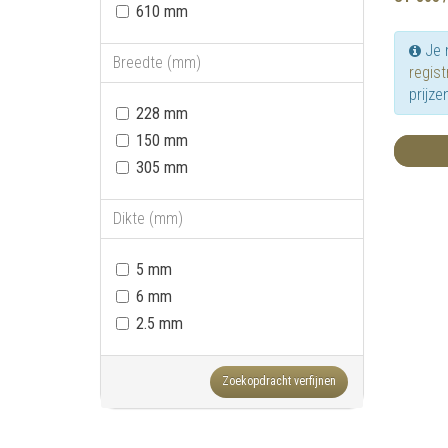
610 mm
Je 
Breedte (mm)
regist
prijze
228 mm
150 mm
305 mm
Dikte (mm)
5 mm
6 mm
2.5 mm
Zoekopdracht verfijnen