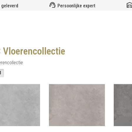
support_agent
warehou
 geleverd
Persoonlijke expert
 Vloerencollectie
rencollectie