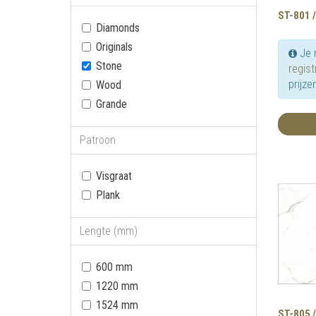
ST-801 /
Diamonds
Originals
Je 
Stone
regist
prijze
Wood
Grande
Patroon
Visgraat
Plank
Lengte (mm)
600 mm
1220 mm
1524 mm
ST-805 