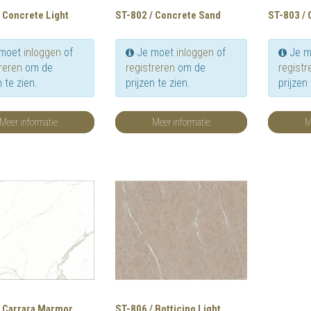
 Concrete Light
ST-802 / Concrete Sand
ST-803 / 
moet
inloggen
of
Je moet
inloggen
of
Je m
reren
om de
registreren
om de
registr
n te zien.
prijzen te zien.
prijzen 
Meer informatie
Meer informatie
M
/ Carrara Marmor
ST-806 / Botticino Light