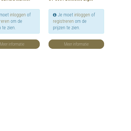
moet
inloggen
of
Je moet
inloggen
of
reren
om de
registreren
om de
n te zien.
prijzen te zien.
Meer informatie
Meer informatie