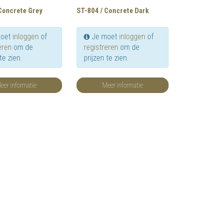
Concrete Grey
ST-804 / Concrete Dark
oet
inloggen
of
Je moet
inloggen
of
eren
om de
registreren
om de
te zien.
prijzen te zien.
eer informatie
Meer informatie